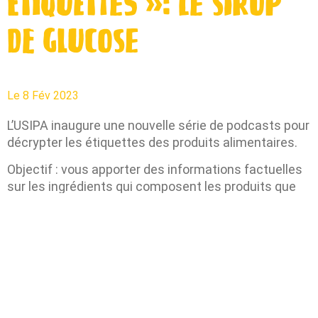
étiquettes »: le sirop
de glucose
Le
8 Fév 2023
L’USIPA inaugure une nouvelle série de podcasts pour
décrypter les étiquettes des produits alimentaires.
Objectif : vous apporter des informations factuelles
sur les ingrédients qui composent les produits que
vous consommez quotidiennement.
Lire et comprendre les étiquettes des produits
alimentaires que nous achetons peut en effet
parfois virer au casse-tête. Si la composition
complète de tous les produits vendus en France
figure obligatoirement sur leurs étiquettes, encore
faut-il connaitre les ingrédients qui sont listés.