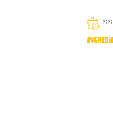
????
Ingrédi
IMPRIMER
ier à en écrire un.