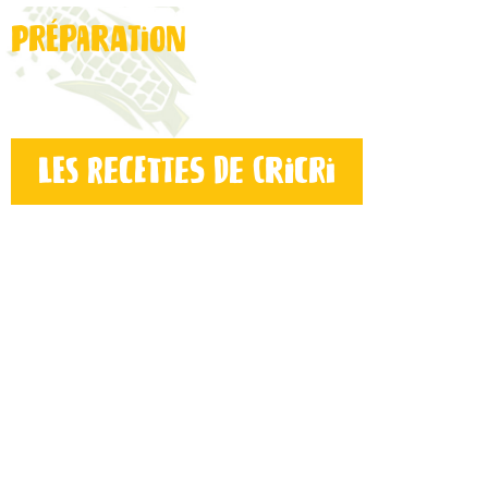
Préparation
Les recettes de cricri
Avis
Aucun avis n’a été donné pour le moment. Soyez le prem