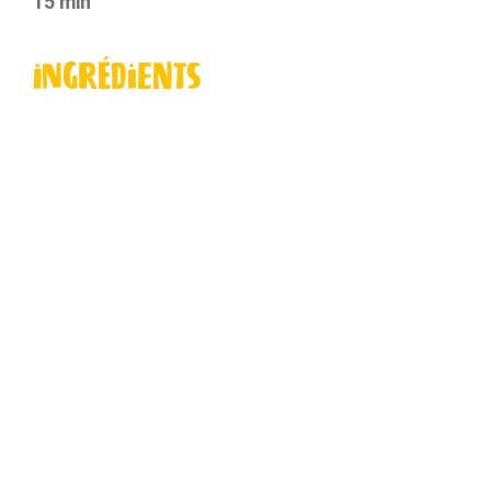
15 min
Ingrédients
Préparation
Les recettes de cricri
IMPRIMER